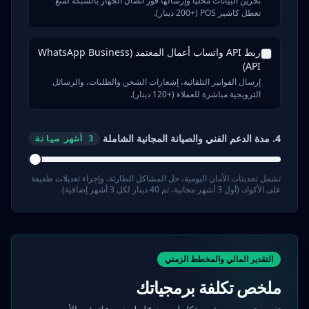
تخزين البيانات محلياً وإرسالها فور اتصال الجهاز بالشبكة لمنع
تعطل كاشير POS (+200 دينار).
ربط API واتساب أعمال المعتمد (WhatsApp Business
API)
إرسال الفواتير التلقائية، إشعارات الشحن والطلبات، والرسائل
الترويجية مباشرة للعملاء (+120 دينار).
4. مدة الدعم الفني والصيانة المجانية الشاملة
3
أشهر صيانة
تشمل تحديثات الأمان اليومية، حل المشاكل الطارئة، وإجراء تعديلات طفيفة
على الأكواد. (أول 3 أشهر مجانية، ثم 40 دينار لكل 3 أشهر إضافية).
التقدير المالي والمخطط الزمني
ملخص تكلفة برمجياتك