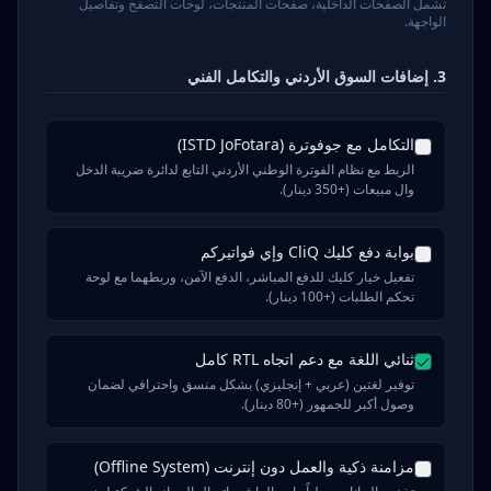
تشمل الصفحات الداخلية، صفحات المنتجات، لوحات التصفح وتفاصيل
الواجهة.
3. إضافات السوق الأردني والتكامل الفني
التكامل مع جوفوترة (ISTD JoFotara)
الربط مع نظام الفوترة الوطني الأردني التابع لدائرة ضريبة الدخل
وال مبيعات (+350 دينار).
بوابة دفع كليك CliQ وإي فواتيركم
تفعيل خيار كليك للدفع المباشر، الدفع الآمن، وربطهما مع لوحة
تحكم الطلبات (+100 دينار).
ثنائي اللغة مع دعم اتجاه RTL كامل
توفير لغتين (عربي + إنجليزي) بشكل منسق واحترافي لضمان
وصول أكبر للجمهور (+80 دينار).
مزامنة ذكية والعمل دون إنترنت (Offline System)