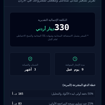
تقرير تسعير مبدئي متكامل ومفصّل لمشروعك في الأردن
التكلفة الإجمالية التقديرية
330
دينار أردني
* السعر يشمل الاستضافة السحابية وشهادة SSL المجانية والنسخ الاحتياطي
لعام كامل
مدة الإنجاز المتوقعة
الضمان والصيانة
9
يوم عمل
3
أشهر
خطة الدفع المقترحة (المرنة):
50% دفعة أولى لبدء الأكواد والتحليل:
165
د.أ
25% عند تسليم نسخة المراجعة الأولى:
83
د.أ