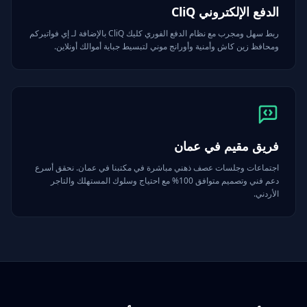
الدفع الإلكتروني CliQ
ربط سهل ومجرب مع نظام الدفع الفوري كليك CliQ بالإضافة لـ إي فواتيركم
ومحافظ زين كاش وأمنية وأورانج موني لتبسيط جباية أموالك أونلاين.
فريق مقيم في عمان
اجتماعات وجلسات عصف ذهني مباشرة في مكتبنا في عمان. نحقق أسرع
دعم فني وتصميم متوافق 100% مع احتياج وسلوك المستهلك والتاجر
الأردني.