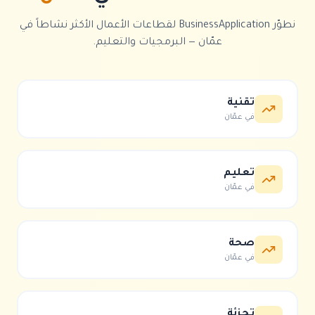
نطوّر
BusinessApplication
لقطاعات الأعمال الأكثر نشاطاً في
عمّان
—
البرمجيات والتعليم
.
تقنية
في
عمّان
تعليم
في
عمّان
صحة
في
عمّان
تجزئة