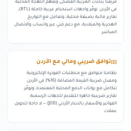
فريقنا يتحدث العربية الفصحى ويفهم اللهجة المحلية
في
الأردن
. نوفّر واجهات استخدام عربية كاملة (RTL)،
تقارير مالية بصيغة محلية، وتعامل مع التواريخ
الهجرية والميلادية، مع دعم فني عبر واتساب والاتصال
المباشر.
توافق ضريبي ومالي مع
الأردن
نظامنا متوافق مع متطلبات الفوترة الإلكترونية
ومعدل ضريبة القيمة المضافة (
16%
) في
الأردن
.
نتكامل مع بوابات الدفع المحلية المعتمدة، ونوفّر
تقارير ضريبية جاهزة للتقديم للجهات الرسمية.
الفواتير والأسعار بـ
الدينار الأردني
(
JOD
) — لا حاجة لتحويل
عملات.