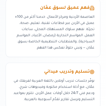
فهم عميق لسوق
عمّان
العاصمة الأردنية ومركز الأعمال
. خدمنا أكثر من
100+
عميل في
الأردن
عبر قطاعات
تقنية، تعليم، صحة،
تجزئة
. نفهم سلوك المستهلك المحلي، ساعات
العمل، المواسم التجارية (رمضان، الأعياد، المواسم
السياحية)، والمتطلبات التنظيمية الخاصة بسوق
عمّان
— ونبني حلولاً تعكس هذا الفهم.
تسليم وتدريب ميداني
نوفّر جلسات تدريب أونلاين باللغة العربية لفريقك في
عمّان
، مع أدلة استخدام مكتوبة وفيديوهات شرح،
ودعم فني 24/7 خلال أوقات عمل
الأردن
. نلتزم بمواعيد
التسليم ونرسل تقارير تقدّم أسبوعية بالعربية.